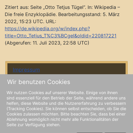
Zitiert aus: Seite „Otto Tetjus Tügel“. In: Wikipedia –
Die freie Enzyklopädie. Bearbeitungsstand: 5. März
2022, 15:23 UTC. URL:
https://de.wikipedia.org/w/index.php?
title=Otto_Tetjus_T%C3%BCgel&oldid=220817221
(Abgerufen: 11. Juli 2023, 22:58 UTC)
Impressum
Wir benutzen Cookies
Datenschutzerklärung
Wir nutzen Cookies auf unserer Website. Einige von ihnen
KuHK
sind essenziell für den Betrieb der Seite, während andere uns
helfen, diese Website und die Nutzererfahrung zu verbessern
(Tracking Cookies). Sie können selbst entscheiden, ob Sie die
Cookies zulassen möchten. Bitte beachten Sie, dass bei einer
Ablehnung womöglich nicht mehr alle Funktionalitäten der
Seite zur Verfügung stehen.
Copyright © 2023 - 2026 Tetjus-Tügel-Museum Hein